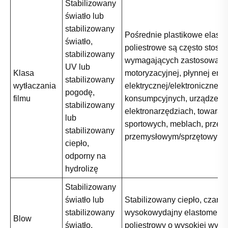
Stabilizowany
światło lub
stabilizowany
Pośrednie plastikowe elast
światło,
poliestrowe są często stos
stabilizowany
wymagających zastosowani
UV lub
Klasa
motoryzacyjnej, płynnej energ
stabilizowany
wytłaczania
elektrycznej/elektronicznej,
pogodę,
filmu
konsumpcyjnych, urządzeń i
stabilizowany
elektronarzędziach, towarac
lub
sportowych, meblach, przem
stabilizowany
przemysłowym/sprzętowym.
ciepło,
odporny na
hydrolizę
Stabilizowany
światło lub
Stabilizowany ciepło, czarny
stabilizowany
wysokowydajny elastomer
Blow
światło,
poliestrowy o wysokiej wyda