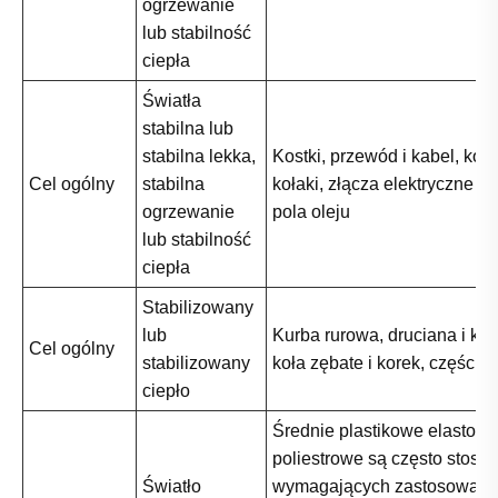
ogrzewanie
lub stabilność
ciepła
Światła
stabilna lub
stabilna lekka,
Kostki, przewód i kabel, koła
Cel ogólny
stabilna
kołaki, złącza elektryczne i 
ogrzewanie
pola oleju
lub stabilność
ciepła
Stabilizowany
lub
Kurba rurowa, druciana i ka
Cel ogólny
stabilizowany
koła zębate i korek, części 
ciepło
Średnie plastikowe elastome
poliestrowe są często stos
Światło
wymagających zastosowani