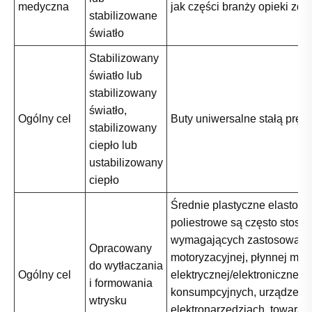
medyczna
jak części branży opieki zdr
stabilizowane
światło
Stabilizowany
światło lub
stabilizowany
światło,
Ogólny cel
Buty uniwersalne stałą pręd
stabilizowany
ciepło lub
ustabilizowany
ciepło
Średnie plastyczne elastome
poliestrowe są często stos
wymagających zastosowani
Opracowany
motoryzacyjnej, płynnej moc
do wytłaczania
Ogólny cel
elektrycznej/elektronicznej,
i formowania
konsumpcyjnych, urządzeń i
wtrysku
elektronarzędziach, towarac