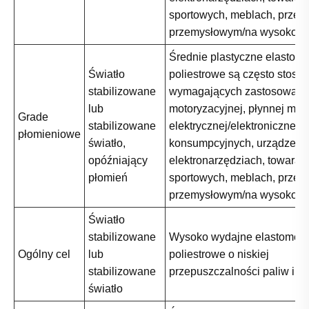
sportowych, meblach, przem
przemysłowym/na wysokośc
Średnie plastyczne elastome
Światło
poliestrowe są często stos
stabilizowane
wymagających zastosowani
lub
motoryzacyjnej, płynnej moc
Grade
stabilizowane
elektrycznej/elektronicznej,
płomieniowe
światło,
konsumpcyjnych, urządzeń i
opóźniający
elektronarzędziach, towarac
płomień
sportowych, meblach, przem
przemysłowym/na wysokośc
Światło
stabilizowane
Wysoko wydajne elastomery
Ogólny cel
lub
poliestrowe o niskiej
stabilizowane
przepuszczalności paliw i o
światło