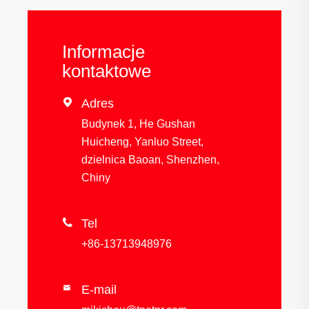
Informacje
kontaktowe

Adres
Budynek 1, He Gushan
Huicheng, Yanluo Street,
dzielnica Baoan, Shenzhen,
Chiny

Tel
+86-13713948976
E-mail
