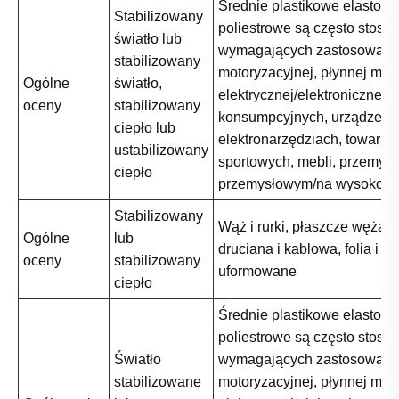
Średnie plastikowe elastome
Stabilizowany
poliestrowe są często stos
światło lub
wymagających zastosowani
stabilizowany
motoryzacyjnej, płynnej moc
Ogólne
światło,
elektrycznej/elektronicznej,
oceny
stabilizowany
konsumpcyjnych, urządzeń i
ciepło lub
elektronarzędziach, towarac
ustabilizowany
sportowych, mebli, przemysł
ciepło
przemysłowym/na wysokości
Stabilizowany
Wąż i rurki, płaszcze węża, 
Ogólne
lub
druciana i kablowa, folia i ar
oceny
stabilizowany
uformowane
ciepło
Średnie plastikowe elastome
poliestrowe są często stos
Światło
wymagających zastosowani
stabilizowane
motoryzacyjnej, płynnej moc