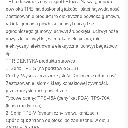
TPE i doświadczony zespół testowy. Nasza gumowa
powłoka TPE ma doskonałą jakość i stabilną wydajność.
Zastosowanie produktu to elektryczne powłoka gumowa,
rakieta gumowa powłoka, uchwyt narzędzie
ogrodniczego gumowy, uchwyt śrubokręta, uchwyt noża i
nożyczki, uchwyt kit, wiertarka elektryczna, młot
elektryczny, elektrownia elektryczna, uchwyt bagażowy
itp.
TPR DEKTYKA produktu surowca
1. Seria TPE-S (na podstawie SEB)
Cechy: Wysoka przezroczystość, żółknięcie odporność
Zastosowanie: słomki klasy kontaktowej żywności,
przezroczyste rurki powietrzne
Typowe oceny: TPS-45A (certyfikat FDA), TPS-70A
(klasa medyczna)
2. Seria TPE-V (dynamiczny typ wulkanizacji)
Opór oleju: zmiana objętości po zanurzeniu w oleju
ASTM nr 3 <15%