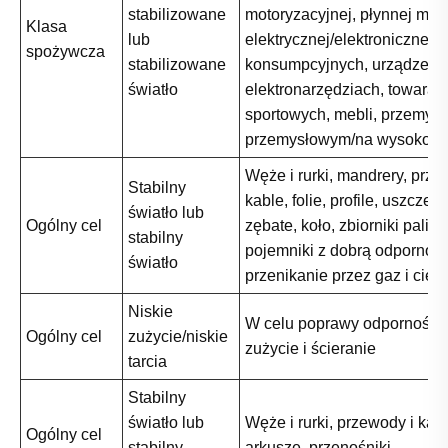
stabilizowane
motoryzacyjnej, płynnej moc
Klasa
lub
elektrycznej/elektronicznej,
spożywcza
stabilizowane
konsumpcyjnych, urządzeń i
światło
elektronarzędziach, towarac
sportowych, mebli, przemysł
przemysłowym/na wysokości
Węże i rurki, mandrery, prze
Stabilny
kable, folie, profile, uszczelki
światło lub
Ogólny cel
zębate, koło, zbiorniki paliw
stabilny
pojemniki z dobrą odpornośc
światło
przenikanie przez gaz i ciec
Niskie
W celu poprawy odporności
Ogólny cel
zużycie/niskie
zużycie i ścieranie
tarcia
Stabilny
światło lub
Węże i rurki, przewody i kable
Ogólny cel
stabilny
arkusze, przenośniki