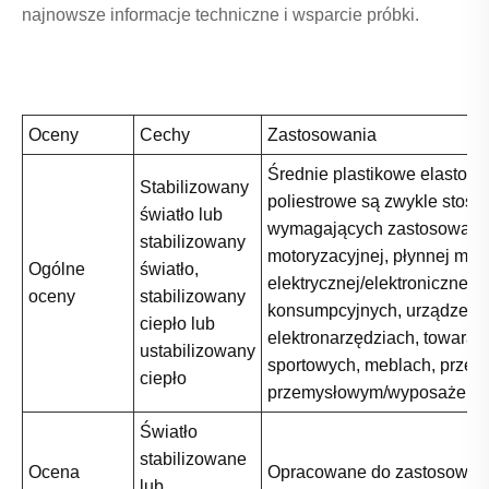
najnowsze informacje techniczne i wsparcie próbki.
Oceny
Cechy
Zastosowania
Średnie plastikowe elastome
Stabilizowany
poliestrowe są zwykle stos
światło lub
wymagających zastosowani
stabilizowany
motoryzacyjnej, płynnej moc
Ogólne
światło,
elektrycznej/elektronicznej,
oceny
stabilizowany
konsumpcyjnych, urządzeń i
ciepło lub
elektronarzędziach, towarac
ustabilizowany
sportowych, meblach, przem
ciepło
przemysłowym/wyposażeniu
Światło
stabilizowane
Ocena
Opracowane do zastosowań 
lub