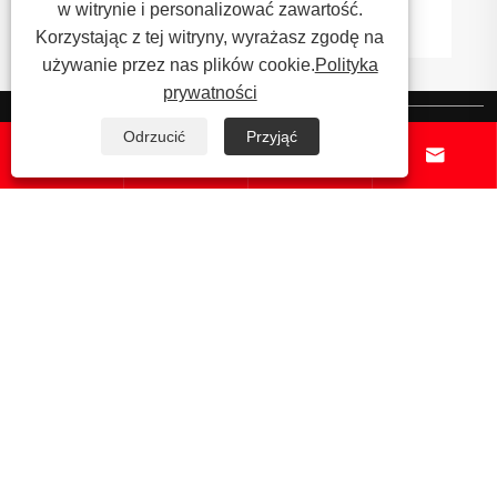
w witrynie i personalizować zawartość.
Korzystając z tej witryny, wyrażasz zgodę na
używanie przez nas plików cookie.
Polityka
prywatności
O nas
Odrzucić
Przyjąć




Produkty podstawowe
Aktualności
Skontaktuj się z nami