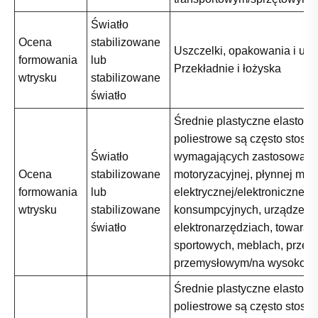
Światło
Ocena
stabilizowane
Uszczelki, opakowania i uszc
formowania
lub
Przekładnie i łożyska
wtrysku
stabilizowane
światło
Średnie plastyczne elastome
poliestrowe są często stos
Światło
wymagających zastosowani
Ocena
stabilizowane
motoryzacyjnej, płynnej moc
formowania
lub
elektrycznej/elektronicznej,
wtrysku
stabilizowane
konsumpcyjnych, urządzeń i
światło
elektronarzędziach, towarac
sportowych, meblach, przem
przemysłowym/na wysokośc
Średnie plastyczne elastome
poliestrowe są często stos