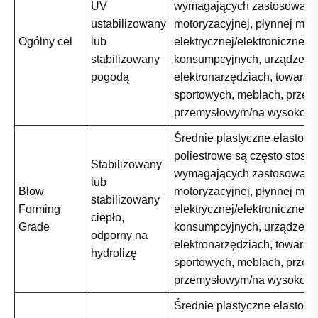
UV
wymagających zastosowani
ustabilizowany
motoryzacyjnej, płynnej moc
Ogólny cel
lub
elektrycznej/elektronicznej,
stabilizowany
konsumpcyjnych, urządzeń i
pogodą
elektronarzędziach, towarac
sportowych, meblach, przem
przemysłowym/na wysokośc
Średnie plastyczne elastome
poliestrowe są często stos
Stabilizowany
wymagających zastosowani
lub
Blow
motoryzacyjnej, płynnej moc
stabilizowany
Forming
elektrycznej/elektronicznej,
ciepło,
Grade
konsumpcyjnych, urządzeń i
odporny na
elektronarzędziach, towarac
hydrolizę
sportowych, meblach, przem
przemysłowym/na wysokośc
Średnie plastyczne elastome