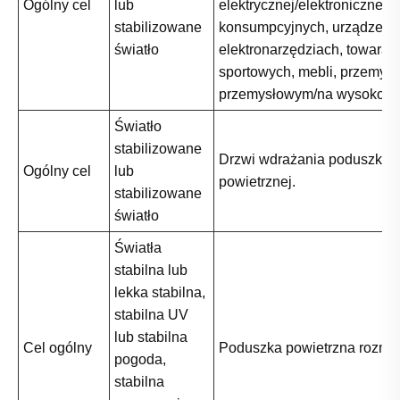
Ogólny cel
lub
elektrycznej/elektronicznej,
stabilizowane
konsumpcyjnych, urządzeń i
światło
elektronarzędziach, towarac
sportowych, mebli, przemysł
przemysłowym/na wysokości
Światło
stabilizowane
Drzwi wdrażania poduszki
Ogólny cel
lub
powietrznej.
stabilizowane
światło
Światła
stabilna lub
lekka stabilna,
stabilna UV
lub stabilna
Cel ogólny
Poduszka powietrzna rozmi
pogoda,
stabilna