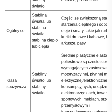
światło
Stabilna
Części ze zwiększoną stabil
światła lub
starzenia cieplnego i odporn
stabilna
Ogólny cel
oleje i smary, takie jak rurki 
światła,
kurtki drutowe i kablowe, film
stabilna ciepło
arkusze, pasy
lub ciepła
Średnie plastyczne elastome
poliestrowe są często stos
wymagających zastosowani
Stabilny
motoryzacyjnej, płynnej moc
Klasa
światło lub
elektrycznej/elektronicznej,
spożywcza
stabilny
konsumpcyjnych, urządzeń i
światło
elektronarzędziach, towarac
sportowych, meblach, przem
przemysłowym i
transportowym/sprzętowym