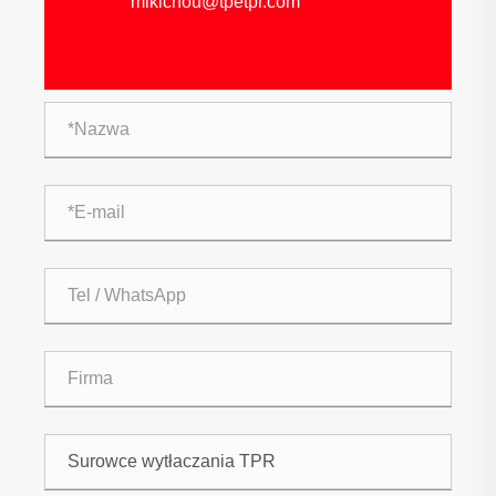
mikichou@tpetpr.com