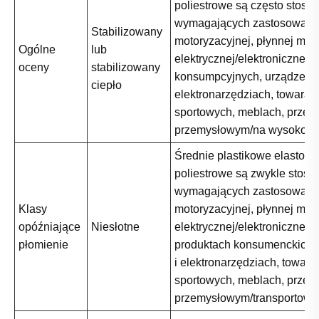
poliestrowe są często stos
wymagających zastosowani
Stabilizowany
motoryzacyjnej, płynnej moc
Ogólne
lub
elektrycznej/elektronicznej,
oceny
stabilizowany
konsumpcyjnych, urządzeń i
ciepło
elektronarzędziach, towarac
sportowych, meblach, przem
przemysłowym/na wysokośc
Średnie plastikowe elastome
poliestrowe są zwykle stos
wymagających zastosowani
Klasy
motoryzacyjnej, płynnej moc
opóźniające
Niesłotne
elektrycznej/elektronicznej,
płomienie
produktach konsumenckich,
i elektronarzędziach, towara
sportowych, meblach, przem
przemysłowym/transportowy