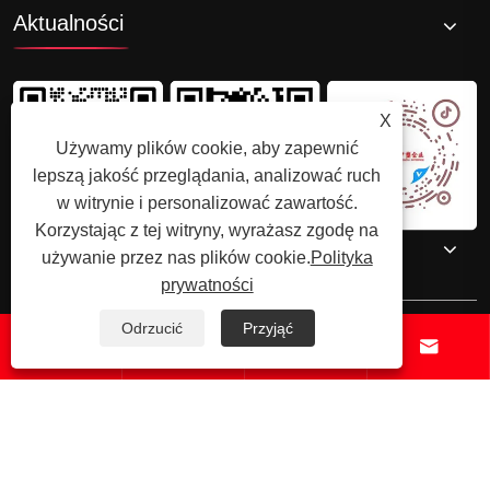
Aktualności
X
Używamy plików cookie, aby zapewnić
lepszą jakość przeglądania, analizować ruch
w witrynie i personalizować zawartość.
Korzystając z tej witryny, wyrażasz zgodę na
Skontaktuj się z nami
używanie przez nas plików cookie.
Polityka
prywatności
Odrzucić
Przyjąć




Prawa autorskie © 2025 Shenzhenzhongsuwang Plastic Products Co.,
Ltd. Wszelkie prawa zastrzeżone.
Links
Sitemap
RSS
XML
Polityka
prywatności