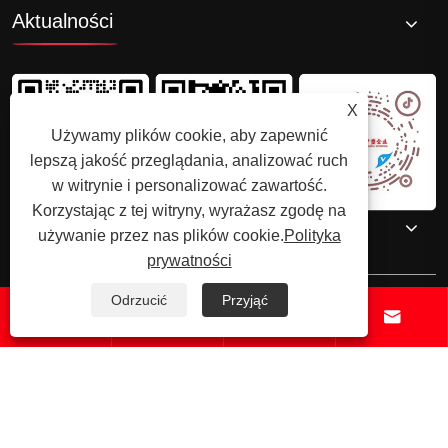
Aktualności
X
Używamy plików cookie, aby zapewnić
lepszą jakość przeglądania, analizować ruch
w witrynie i personalizować zawartość.
Korzystając z tej witryny, wyrażasz zgodę na
Skontaktuj się z nami
używanie przez nas plików cookie.
Polityka
prywatności
Odrzucić
Przyjąć




Prawa autorskie © 2025 Shenzhenzhongsuwang Plastic Products Co.,
Ltd. Wszelkie prawa zastrzeżone.
Links
Sitemap
RSS
XML
Polityka
prywatności